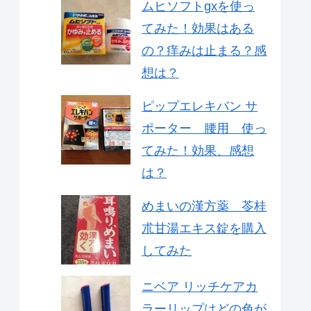
ムヒソフトgxを使っ
てみた！効果はある
の？痒みは止まる？感
想は？
ピップエレキバン サ
ポーター 腰用 使っ
てみた！効果、感想
は？
めまいの漢方薬 苓桂
朮甘湯エキス錠を購入
してみた
ニベア リッチケアカ
ラーリップはどの色が