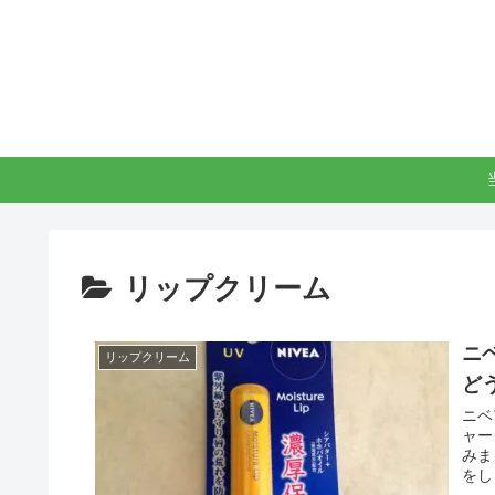
リップクリーム
ニ
リップクリーム
ど
ニベ
ャー
みま
をし