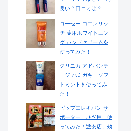
良い？口コミは？
コーセー コエンリッ
チ 薬用ホワイトニン
グ ハンドクリームを
使ってみた！
クリニカ アドバンテ
ージ ハミガキ ソフ
トミントを使ってみ
た！
ピップエレキバン サ
ポーター ひざ用 使
ってみた！激安店、効