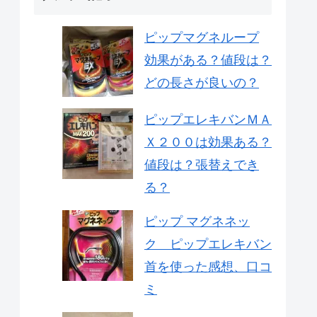
ピップマグネループ
効果がある？値段は？
どの長さが良いの？
ピップエレキバンＭＡ
Ｘ２００は効果ある？
値段は？張替えでき
る？
ピップ マグネネッ
ク ピップエレキバン
首を使った感想、口コ
ミ