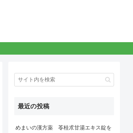
。
最近の投稿
めまいの漢方薬 苓桂朮甘湯エキス錠を