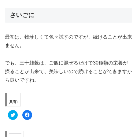
さいごに
最初は、物珍しくて色々試すのですが、続けることが出来
ません。
でも、三十雑穀は、ご飯に混ぜるだけで30種類の栄養が
摂ることが出来て、美味しいので続けることができますか
ら良いですね。
共有:
ク
F
リ
a
ッ
c
ク
e
し
b
て
o
T
o