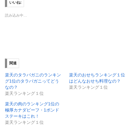
w
k
いいね:
i
で
t
共
t
有
読み込み中…
e
す
r
る
で
に
共
は
有
ク
(
リ
新
ッ
し
ク
い
し
ウ
て
ィ
く
ン
だ
ド
さ
関連
ウ
い
で
(
開
新
楽天のタラバガニのランキン
楽天のおせちランキング１位
き
し
ま
い
グ1位のタラバガニってどう
はどんなおせち料理なの？
す
ウ
なの？
楽天ランキング１位
)
ィ
ン
楽天ランキング１位
ド
ウ
で
楽天の肉のランキング1位の
開
き
極厚カナダビーフ・1ポンド
ま
ステーキはこれ！
す
)
楽天ランキング１位